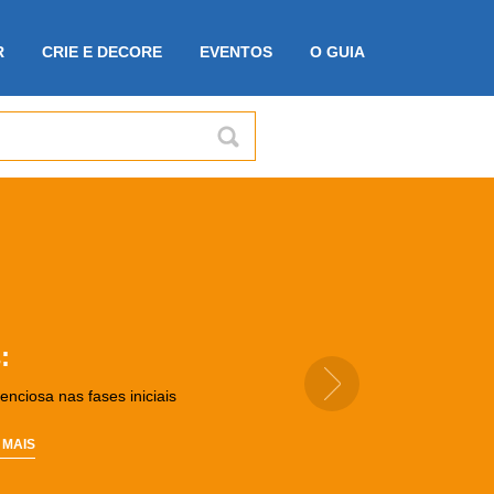
R
CRIE E DECORE
EVENTOS
O GUIA
uestão de força de
:
nciosa nas fases iniciais
e desafio, tanto quanto desmistificar os
e ao seu tratamento.
 MAIS