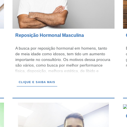
Reposição Hormonal Masculina
A busca por reposição hormonal em homens, tanto
de meia idade como idosos, tem tido um aumento
importante no consultório. Os motivos dessa procura
são vários, como busca por melhor performance
física, disposição, melhora estética, de libido e
potência sexual e até por pura curiosidade ou
desinformação
CLIQUE E SAIBA MAIS