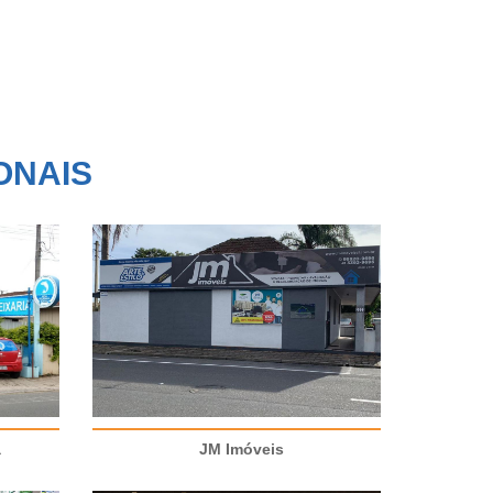
ONAIS
a
JM Imóveis