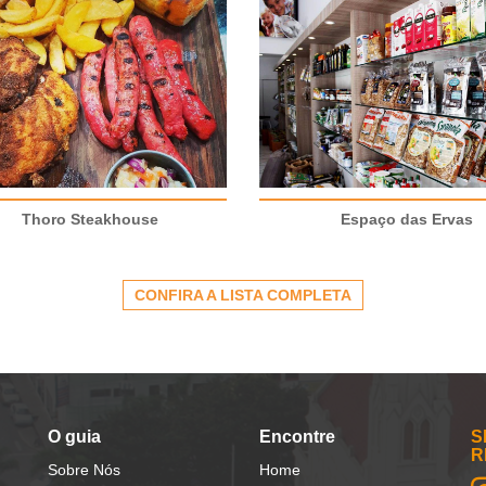
Thoro Steakhouse
Espaço das Ervas
CONFIRA A LISTA COMPLETA
O guia
Encontre
S
R
Sobre Nós
Home