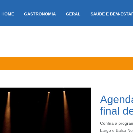
HOME
GASTRONOMIA
GERAL
SAÚDE E BEM-ESTA
Agenda
final 
Confira a progra
Largo e Balsa No