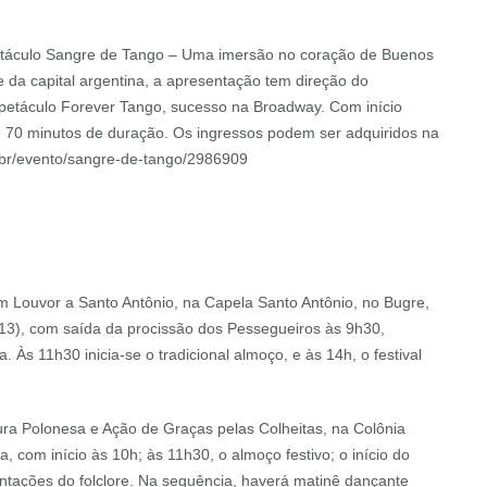
petáculo Sangre de Tango – Uma imersão no coração de Buenos
 da capital argentina, a apresentação tem direção do
spetáculo Forever Tango, sucesso na Broadway. Com início
 70 minutos de duração. Os ingressos podem ser adquiridos na
m.br/evento/sangre-de-tango/2986909
m Louvor a Santo Antônio, na Capela Santo Antônio, no Bugre,
13), com saída da procissão dos Pessegueiros às 9h30,
 Às 11h30 inicia-se o tradicional almoço, e às 14h, o festival
a Polonesa e Ação de Graças pelas Colheitas, na Colônia
 com início às 10h; às 11h30, o almoço festivo; o início do
ntações do folclore. Na sequência, haverá matinê dançante