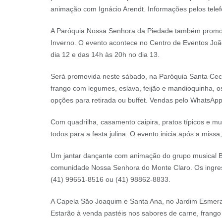
animação com Ignácio Arendt. Informações pelos tele
A Paróquia Nossa Senhora da Piedade também promove
Inverno. O evento acontece no Centro de Eventos João
dia 12 e das 14h às 20h no dia 13.
Será promovida neste sábado, na Paróquia Santa Cecíl
frango com legumes, eslava, feijão e mandioquinha, 
opções para retirada ou buffet. Vendas pelo WhatsAp
Com quadrilha, casamento caipira, pratos típicos e mu
todos para a festa julina. O evento inicia após a miss
Um jantar dançante com animação do grupo musical Be
comunidade Nossa Senhora do Monte Claro. Os ingres
(41) 99651-8516 ou (41) 98862-8833.
A Capela São Joaquim e Santa Ana, no Jardim Esmeral
Estarão à venda pastéis nos sabores de carne, frango 