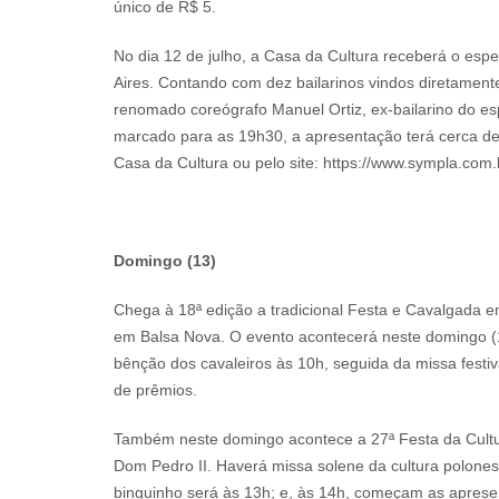
único de R$ 5.
No dia 12 de julho, a Casa da Cultura receberá o es
Aires. Contando com dez bailarinos vindos diretamente
renomado coreógrafo Manuel Ortiz, ex-bailarino do e
marcado para as 19h30, a apresentação terá cerca de
Casa da Cultura ou pelo site: https://www.sympla.co
Domingo (13)
Chega à 18ª edição a tradicional Festa e Cavalgada e
em Balsa Nova. O evento acontecerá neste domingo (
bênção dos cavaleiros às 10h, seguida da missa festiva.
de prêmios.
Também neste domingo acontece a 27ª Festa da Cultur
Dom Pedro II. Haverá missa solene da cultura polonesa,
binguinho será às 13h; e, às 14h, começam as aprese