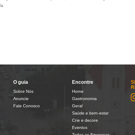
fa.
O guia
Encontre
S
R
Sobre Nós
Home
Anuncie
Gastronomia
Fale Conosco
Geral
Saúde e bem-estar
Crie e decore
Eventos
Todas as Empresas