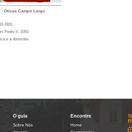
Óticas Campo Largo
32-3931
m Pedro II, 1055
ica e a domiciilio
O guia
Encontre
S
R
Sobre Nós
Home