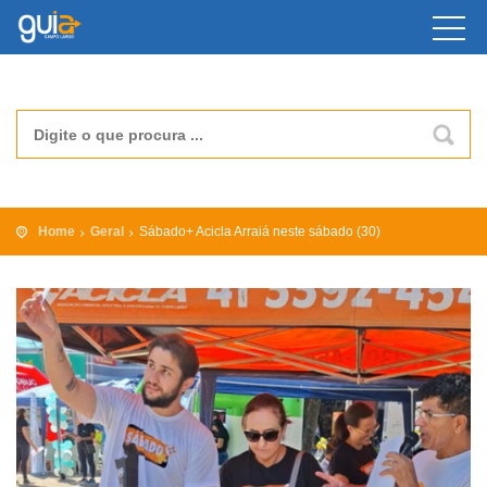
Home
Geral
Sábado+ Acicla Arraiá neste sábado (30)